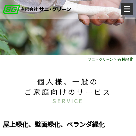
メ
ニ
ュ
ー
を
開
く
>
各種緑化
サニ・グリーン
個人様、一般の
ご家庭向けのサービス
SERVICE
屋上緑化、壁面緑化、ベランダ緑化